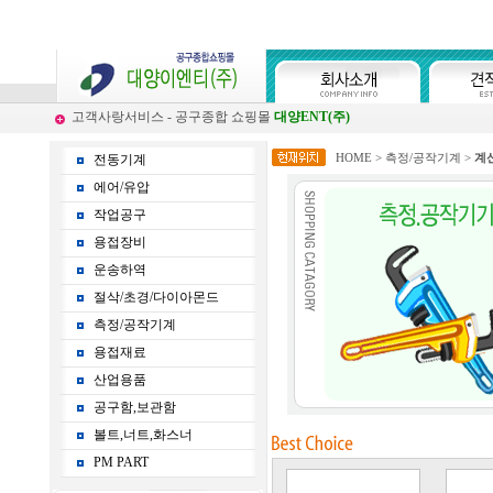
고객사랑서비스 - 공구종합 쇼핑몰
대양ENT(주)
HOME
>
측정/공작기계
>
계
전동기계
에어/유압
작업공구
용접장비
운송하역
절삭/초경/다이아몬드
측정/공작기계
용접재료
산업용품
공구함,보관함
볼트,너트,화스너
PM PART