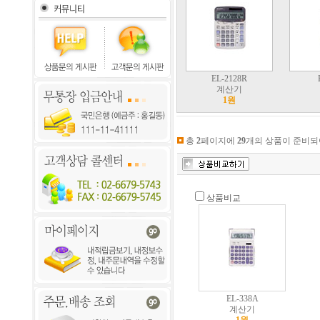
EL-2128R
계산기
1원
총
2
페이지에
29
개의 상품이 준비되
상품비교
EL-338A
계산기