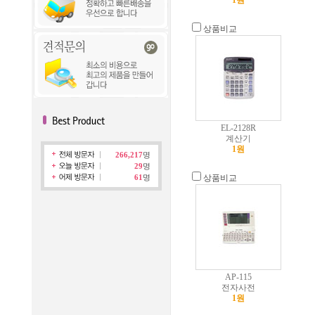
1원
상품비교
EL-2128R
계산기
1원
266,217
명
29
명
61
명
상품비교
AP-115
전자사전
1원