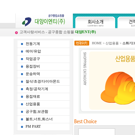
고객사랑서비스 - 공구종합 쇼핑몰
대양ENT(주)
HOME
>
산업용품
>
소화기
[
전동기계
에어/유압
작업공구
용접장비
운송하역
절삭/초경/다이아몬드
측정/공작기계
용접재료
산업용품
공구함,보관함
볼트,너트,화스너
PM PART