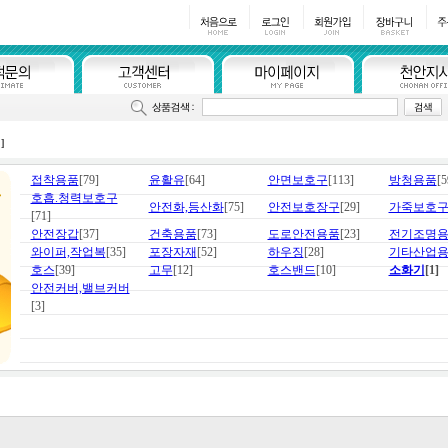
1]
접착용품
[79]
윤활유
[64]
안면보호구
[113]
방청용품
[5
호흡.청력보호구
안전화,등산화
[75]
안전보호장구
[29]
가죽보호
[71]
안전장갑
[37]
건축용품
[73]
도로안전용품
[23]
전기조명
와이퍼,작업복
[35]
포장자재
[52]
하우징
[28]
기타산업
호스
[39]
고무
[12]
호스밴드
[10]
소화기
[1]
안전커버,밸브커버
[3]