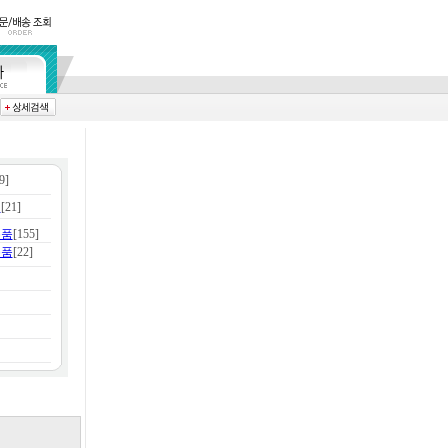
9]
구
[21]
용품
[155]
용품
[22]