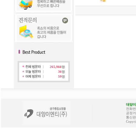
1원
265,966
명
36
명
59
명
대양이
전화번호 
공정거래
통신판매
Copyri