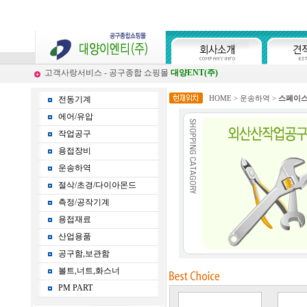
고객사랑서비스 - 공구종합 쇼핑몰
대양ENT(주)
HOME
>
운송하역
>
스페이
전동기계
에어/유압
작업공구
용접장비
운송하역
절삭/초경/다이아몬드
측정/공작기계
용접재료
산업용품
공구함,보관함
볼트,너트,화스너
PM PART