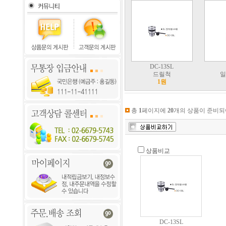
DC-13SL
드릴척
일
1원
총
1
페이지에
20
개의 상품이 준비되
상품비교
DC-13SL