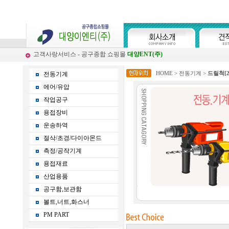
고객사랑서비스 - 공구종합 쇼핑몰
대양ENT(주)
HOME
>
전동기계
>
드릴척
[
전동기계
에어/유압
작업공구
용접장비
운송하역
절삭/초경/다이아몬드
측정/공작기계
용접재료
산업용품
공구함,보관함
볼트,너트,화스너
PM PART