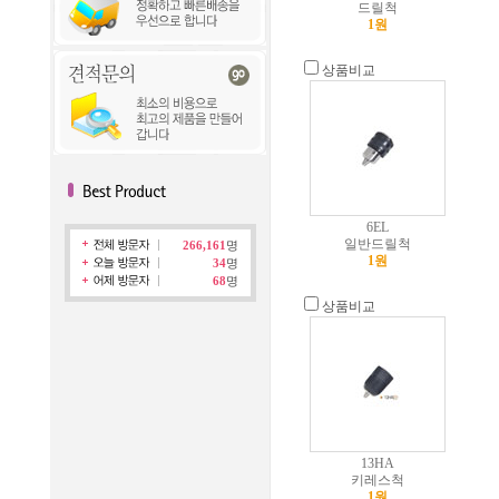
드릴척
1원
상품비교
6EL
일반드릴척
266,161
명
1원
34
명
68
명
상품비교
13HA
키레스척
1원