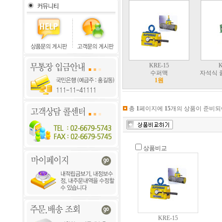
KRE-15
K
수퍼맥
자석식 
1원
총
1
페이지에
15
개의 상품이 준비되
상품비교
KRE-15