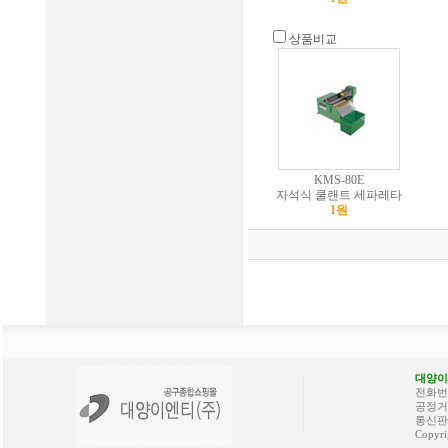
상품비교
KMS-80E
자석식 쿨랜트 세파레타
1원
대양이
전화번호 
공정거래
통신판매
Copyri