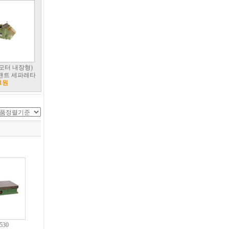
(모터 내장형)
랜트 세파레타
1원
530