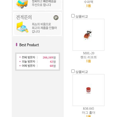
수퍼맥
1원
상품비교
MHL-20
핸드 리프트
266,169
명
1원
42
명
68
명
상품비교
KM-045
마그 홀더
1원