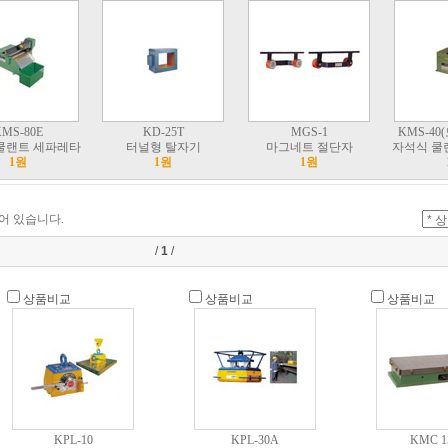
MS-80E
KD-25T
MGS-1
KMS-40
쿨랜트 세파레타
터널형 탈자기
마그네트 절단자
자석식 쿨
1원
1원
1원
어 있습니다.
/
1
/
상품비교
상품비교
상품비교
KPL-10
KPL-30A
KMC 1