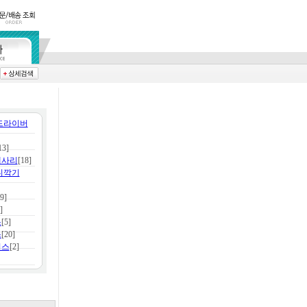
드라이버
13]
세사리
[18]
디깍기
9]
]
스
[5]
스
[20]
이스
[2]