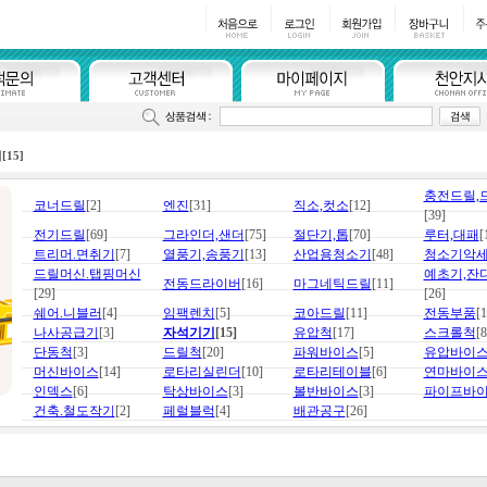
기
[15]
충전드릴,
코너드릴
[2]
엔진
[31]
직소,컷소
[12]
[39]
전기드릴
[69]
그라인더,샌더
[75]
절단기,톱
[70]
루터,대패
[
트리머.면취기
[7]
열풍기,송풍기
[13]
산업용청소기
[48]
청소기악
드릴머신.탭핑머신
예초기,잔
전동드라이버
[16]
마그네틱드릴
[11]
[29]
[26]
쉐어.니블러
[4]
임팩렌치
[5]
코아드릴
[11]
전동부품
[1
나사공급기
[3]
자석기기
[15]
유압척
[17]
스크롤척
[8
단동척
[3]
드릴척
[20]
파워바이스
[5]
유압바이
머신바이스
[14]
로타리실린더
[10]
로타리테이블
[6]
연마바이
인덱스
[6]
탁상바이스
[3]
볼반바이스
[3]
파이프바
건축.철도작기
[2]
페럴블럭
[4]
배관공구
[26]