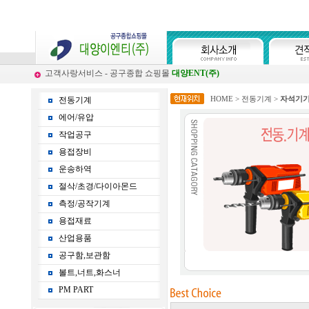
고객사랑서비스 - 공구종합 쇼핑몰
대양ENT(주)
HOME
>
전동기계
>
자석기
전동기계
에어/유압
작업공구
용접장비
운송하역
절삭/초경/다이아몬드
측정/공작기계
용접재료
산업용품
공구함,보관함
볼트,너트,화스너
PM PART