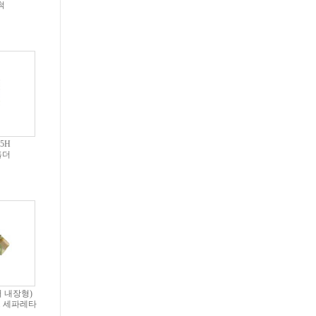
척
5H
홀더
터 내장형)
 세파레타