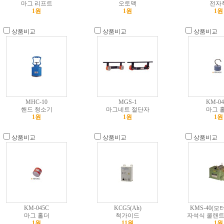
마그 리프트
오토맥
전자
1원
1원
1원
상품비교
상품비교
상품비교
MHC-10
MGS-1
KM-04
핸드 청소기
마그네트 절단자
마그 
1원
1원
1원
상품비교
상품비교
상품비교
KM-045C
KCG5(Ah)
KMS-40(모
마그 홀더
척가이드
자석식 쿨랜트
1원
11원
1원