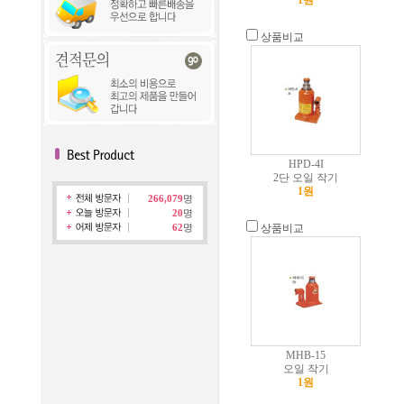
1원
상품비교
HPD-4I
2단 오일 작기
1원
266,079
명
20
명
62
명
상품비교
MHB-15
오일 작기
1원