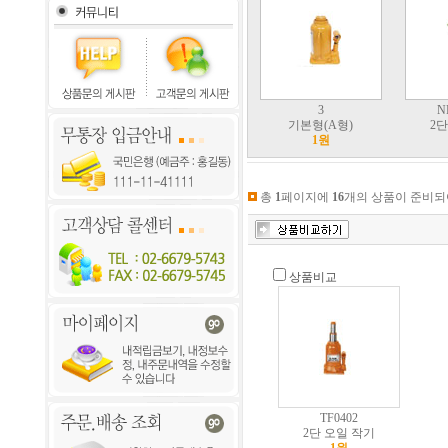
3
N
기본형(A형)
2단
1원
총
1
페이지에
16
개의 상품이 준비되
상품비교
TF0402
2단 오일 작기