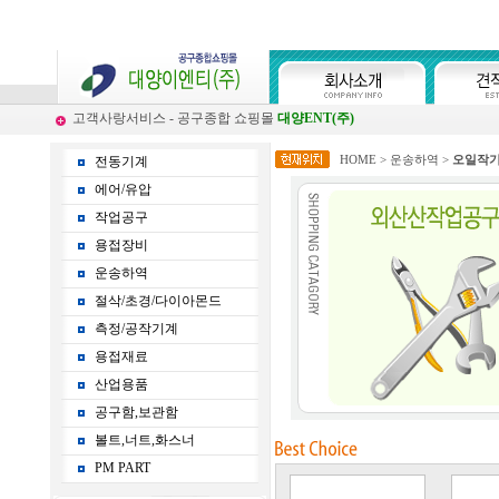
고객사랑서비스 - 공구종합 쇼핑몰
대양ENT(주)
HOME
>
운송하역
>
오일작
전동기계
에어/유압
작업공구
용접장비
운송하역
절삭/초경/다이아몬드
측정/공작기계
용접재료
산업용품
공구함,보관함
볼트,너트,화스너
PM PART