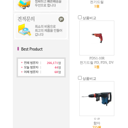
전기드릴
1원
상품비교
PDS1-10R
전기드릴 PD, PDS, DV
266,171
명
1원
44
명
68
명
상품비교
ㅇㄹ
함마
555원