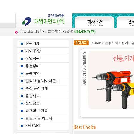
고객사랑서비스 - 공구종합 쇼핑몰
대양ENT(주)
HOME
>
전동기계
>
전기드
전동기계
에어/유압
작업공구
용접장비
운송하역
절삭/초경/다이아몬드
측정/공작기계
용접재료
산업용품
공구함,보관함
볼트,너트,화스너
PM PART