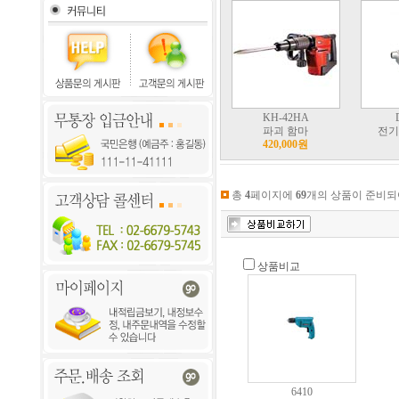
KH-42HA
파괴 함마
전기
420,000원
총
4
페이지에
69
개의 상품이 준비되
상품비교
6410