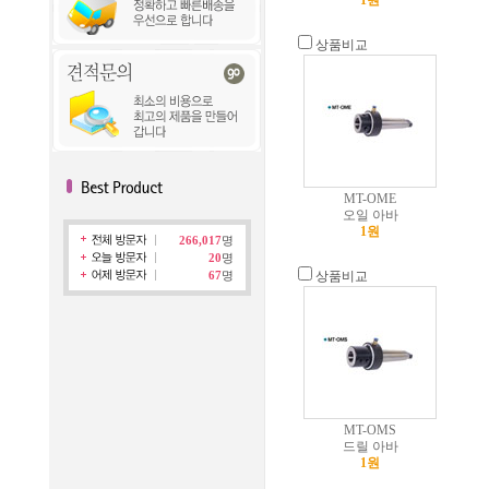
1원
상품비교
MT-OME
오일 아바
1원
266,017
명
20
명
67
명
상품비교
MT-OMS
드릴 아바
1원