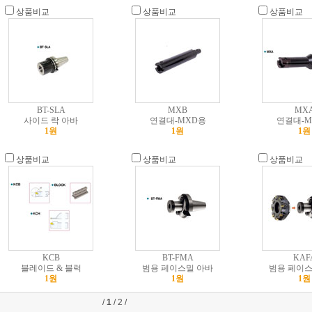
상품비교
상품비교
상품비교
BT-SLA
MXB
MX
사이드 락 아바
연결대-MXD용
연결대-M
1원
1원
1원
상품비교
상품비교
상품비교
KCB
BT-FMA
KAF
블레이드 & 블럭
범용 페이스밀 아바
범용 페이스
1원
1원
1원
/
1
/
2
/