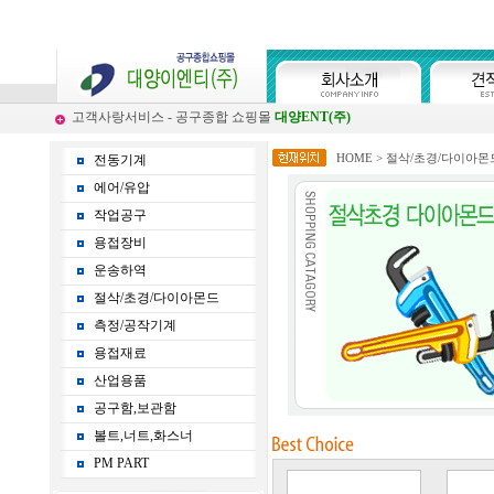
고객사랑서비스 - 공구종합 쇼핑몰
대양ENT(주)
HOME
>
절삭/초경/다이아몬
전동기계
에어/유압
작업공구
용접장비
운송하역
절삭/초경/다이아몬드
측정/공작기계
용접재료
산업용품
공구함,보관함
볼트,너트,화스너
PM PART