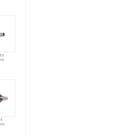
MA
아바
TA
아바