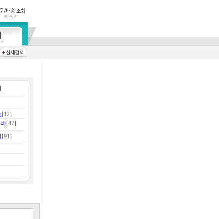
]
쇼
[12]
리바
[47]
밀
[91]