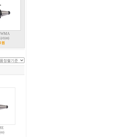
-WMA
타아바
1원
ME
아바