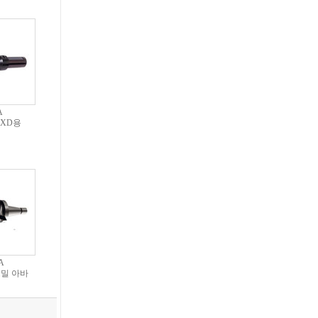
A
XD용
A
밀 아바