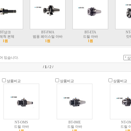
BT샹크
BT-FMA
BT-ETA
NT
레척 본체
범용 페이스밀 아바
드릴 아바
캇
1원
1원
1원
어 있습니다.
/
1
/
2
/
상품비교
상품비교
상품비교
NT-OMS
BT-0ME
NT-O
드릴 아바
드릴 아바
드릴 