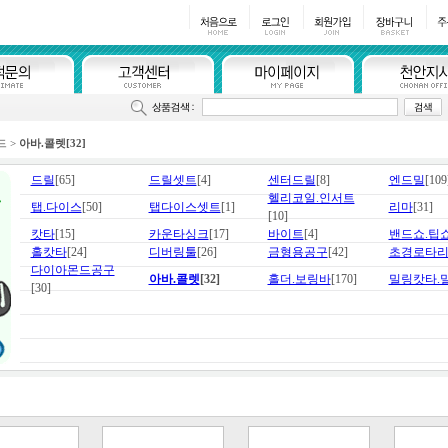
드
>
아바.콜렛
[32]
드릴
[65]
드릴셋트
[4]
센터드릴
[8]
엔드밀
[109
헬리코일.인서트
탭.다이스
[50]
탭다이스셋트
[1]
리마
[31]
[10]
캇타
[15]
카운타싱크
[17]
바이트
[4]
밴드쇼.팁
홀캇타
[24]
디버링툴
[26]
금형용공구
[42]
초경로타
다이아몬드공구
아바.콜렛
[32]
홀더.보링바
[170]
밀링캇타.
[30]