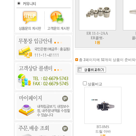
ER 11-1~2AA
ER콜렛-
콜
1원
총
2
페이지에
32
개의 상품이 준비되
상품비교
BT-0MS
드릴 아바